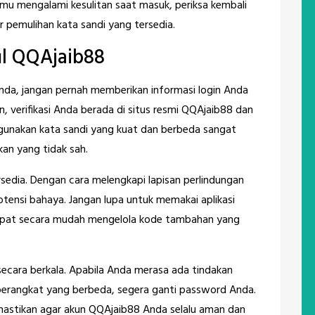
mu mengalami kesulitan saat masuk, periksa kembali
 pemulihan kata sandi yang tersedia.
il QQAjaib88
da, jangan pernah memberikan informasi login Anda
, verifikasi Anda berada di situs resmi QQAjaib88 dan
gunakan kata sandi yang kuat dan berbeda sangat
an yang tidak sah.
tersedia. Dengan cara melengkapi lapisan perlindungan
tensi bahaya. Jangan lupa untuk memakai aplikasi
 dapat secara mudah mengelola kode tambahan yang
ecara berkala. Apabila Anda merasa ada tindakan
erangkat yang berbeda, segera ganti password Anda.
astikan agar akun QQAjaib88 Anda selalu aman dan