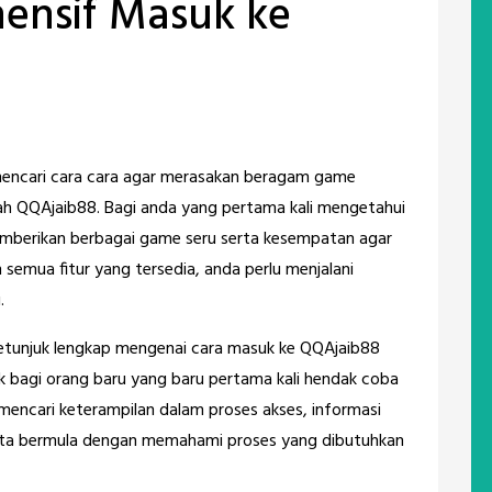
hensif Masuk ke
 mencari cara cara agar merasakan beragam game
lah QQAjaib88. Bagi anda yang pertama kali mengetahui
emberikan berbagai game seru serta kesempatan agar
emua fitur yang tersedia, anda perlu menjalani
.
petunjuk lengkap mengenai cara masuk ke QQAjaib88
uk bagi orang baru yang baru pertama kali hendak coba
ncari keterampilan dalam proses akses, informasi
 kita bermula dengan memahami proses yang dibutuhkan