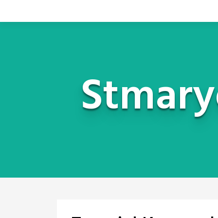
Skip
to
content
Stmary