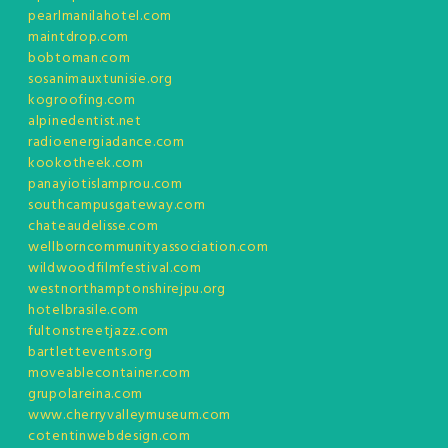
pearlmanilahotel.com
maintdrop.com
bobtoman.com
sosanimauxtunisie.org
kogroofing.com
alpinedentist.net
radioenergiadance.com
kookotheek.com
panayiotislamprou.com
southcampusgateway.com
chateaudelisse.com
wellborncommunityassociation.com
wildwoodfilmfestival.com
westnorthamptonshirejpu.org
hotelbrasile.com
fultonstreetjazz.com
bartlettevents.org
moveablecontainer.com
grupolareina.com
www.cherryvalleymuseum.com
cotentinwebdesign.com