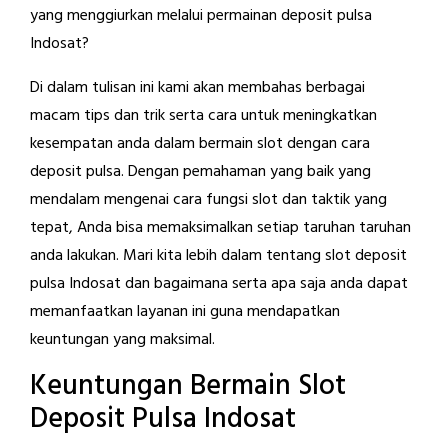
yang menggiurkan melalui permainan deposit pulsa
Indosat?
Di dalam tulisan ini kami akan membahas berbagai
macam tips dan trik serta cara untuk meningkatkan
kesempatan anda dalam bermain slot dengan cara
deposit pulsa. Dengan pemahaman yang baik yang
mendalam mengenai cara fungsi slot dan taktik yang
tepat, Anda bisa memaksimalkan setiap taruhan taruhan
anda lakukan. Mari kita lebih dalam tentang slot deposit
pulsa Indosat dan bagaimana serta apa saja anda dapat
memanfaatkan layanan ini guna mendapatkan
keuntungan yang maksimal.
Keuntungan Bermain Slot
Deposit Pulsa Indosat