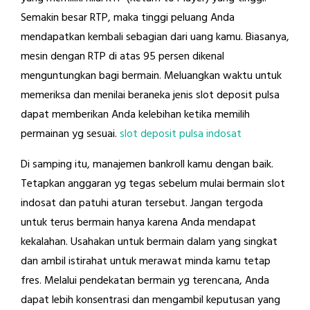
Semakin besar RTP, maka tinggi peluang Anda
mendapatkan kembali sebagian dari uang kamu. Biasanya,
mesin dengan RTP di atas 95 persen dikenal
menguntungkan bagi bermain. Meluangkan waktu untuk
memeriksa dan menilai beraneka jenis slot deposit pulsa
dapat memberikan Anda kelebihan ketika memilih
permainan yg sesuai.
slot deposit pulsa indosat
Di samping itu, manajemen bankroll kamu dengan baik.
Tetapkan anggaran yg tegas sebelum mulai bermain slot
indosat dan patuhi aturan tersebut. Jangan tergoda
untuk terus bermain hanya karena Anda mendapat
kekalahan. Usahakan untuk bermain dalam yang singkat
dan ambil istirahat untuk merawat minda kamu tetap
fres. Melalui pendekatan bermain yg terencana, Anda
dapat lebih konsentrasi dan mengambil keputusan yang