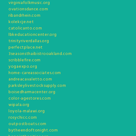
virginiafolkmusic.org
ovationsdance.com
ribandrhein.com
kolekcje.net
catolicanto.com
lbkeducationcenter.org
trinityriverdallas.org
perfectplace.net
3seasonsthaibistrooakland.com
scribblefire.com
yogaexpo.org
home-careassociates.com
andreacavaletto.com
parksleylivestocksupply.com
boisedharmacenter.org
color-agestores.com
wipala.org
loyola-malawi.org
rosychicc.com
outpostboats.com
bytheendoftonight.com