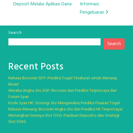
Deposit Melalui Aplikasi Dana
Informasi
Pengeluaran
Search
Search
Recent Posts
Rahasia Bocoran SDY: Prediksi Togel Terakurat untuk Menang
Besar!
Meraba Angka Jitu SGP: Bocoran dan Prediksi Terpercaya dari
Forum Syair
Kode Syair HK: Strategi Jitu Menganalisis Prediksi Pasaran Togel
Rahasia Menang: Bocoran Angka Jitu dan Prediksi HK Terpercaya!
Menangkan Serunya Slot OVO: Panduan Deposito dan Strategi
Slot 5000