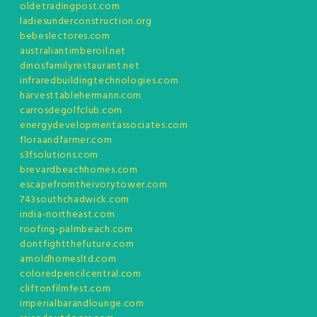
oldetradingpost.com
ladiesunderconstruction.org
bebeslectores.com
australiantimberoil.net
dinosfamilyrestaurant.net
infraredbuildingtechnologies.com
harvesttablehermann.com
carrosdegolfclub.com
energydevelopmentassociates.com
floraandfarmer.com
s3fsolutions.com
brevardbeachhomes.com
escapefromtheivorytower.com
743southchadwick.com
india-northeast.com
roofing-palmbeach.com
dontfightthefuture.com
arnoldhomesltd.com
coloredpencilcentral.com
cliftonfilmfest.com
imperialbarandlounge.com