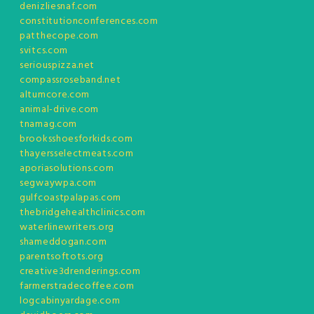
denizliesnaf.com
constitutionconferences.com
patthecope.com
svitcs.com
seriouspizza.net
compassroseband.net
altumcore.com
animal-drive.com
tnamag.com
brooksshoesforkids.com
thayersselectmeats.com
aporiasolutions.com
segwaywpa.com
gulfcoastpalapas.com
thebridgehealthclinics.com
waterlinewriters.org
shameddogan.com
parentsoftots.org
creative3drenderings.com
farmerstradecoffee.com
logcabinyardage.com