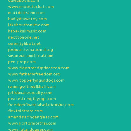
davidboers.com
www.imobetachat.com
mattdickstein.com
badlydrawntoy.com
lakehoustonumc.com
habakkukmusic.com
nexttonone.net
serenityhbot.net
joshuainternational.org
susansnailandfacial.com
pen-prop.com
www.tigertrendsprinceton.com
www.fathers4freedom.org
www.topperlyngundogs.com
runningoftheelkhalf.com
jeffdunaheerealty.com
peacestrengthyoga.com
freedomfinancialsolutionsinc.com
flexfoldtraps.com
amendsracingengines.com
www.kortormorthai.com
www.fatandqueer.com