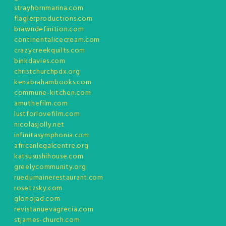
strayhornmarina.com
flaglerproductions.com
brawndefinition.com
continentalicecream.com
crazycreekquilts.com
binkdavies.com
christchurchpdx.org
kenabrahambooks.com
commune-kitchen.com
amuthefilm.com
lustforlovefilm.com
nicolasjolly.net
infinitasymphonia.com
africanlegalcentre.org
katsusushihouse.com
greelycommunity.org
ruedumainerestaurant.com
rosetzsky.com
glonojad.com
revistanuevagrecia.com
stjames-church.com