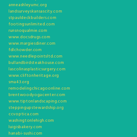
anneashleyumc.org
landsurveyskansascity.com
stpauldeckbuilders.com
footingsunlimited.com
runsnoqualmie.com
www.docsdrugs.com
www.margiesdiner.com
fdlchowder.com
www.needlepointsltd.com
bullandbirdsteakhouse.com
lascolinasplasticsurgery.com
www.cliftonheritage.org
sma43.org
remodelingchicagoonline.com
brentwoodyogacenter.com
www.tiptonlandscaping.com
steppingupstewardship.org
ccvoptica.com
washingtonlehigh.com
luigisbakery.com
hanabi-sushi.com