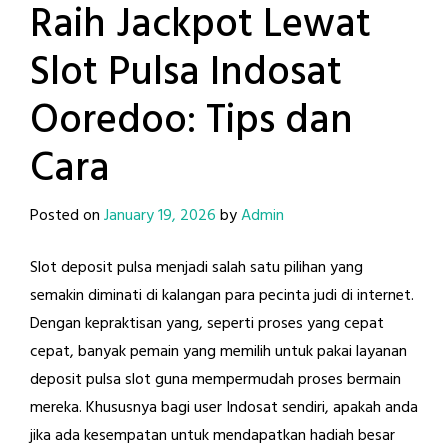
Raih Jackpot Lewat
Slot Pulsa Indosat
Ooredoo: Tips dan
Cara
Posted on
January 19, 2026
by
Admin
Slot deposit pulsa menjadi salah satu pilihan yang
semakin diminati di kalangan para pecinta judi di internet.
Dengan kepraktisan yang, seperti proses yang cepat
cepat, banyak pemain yang memilih untuk pakai layanan
deposit pulsa slot guna mempermudah proses bermain
mereka. Khususnya bagi user Indosat sendiri, apakah anda
jika ada kesempatan untuk mendapatkan hadiah besar