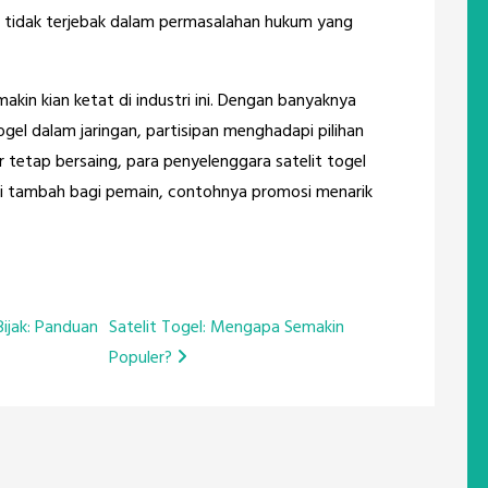
ar tidak terjebak dalam permasalahan hukum yang
akin kian ketat di industri ini. Dengan banyaknya
el dalam jaringan, partisipan menghadapi pilihan
r tetap bersaing, para penyelenggara satelit togel
ai tambah bagi pemain, contohnya promosi menarik
Bijak: Panduan
Satelit Togel: Mengapa Semakin
Populer?