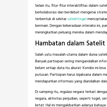
Selain itu, fitur-fitur interaktifitas dalam 
berkolaborasi dan berdebat mengenai strate
terbentuk di sekitar
satelittogel
menciptakan
bermain. Dengan keberadaan interaksi ini, p
meningkatkan peluang mereka dalam menda
Hambatan dalam Satelit
Salah satu masalah utama dalam dunia satel
Banyak partisipan sering mengandalkan infor
belum setiap data itu akurat. Kondisi ini b
putusan. Partisipan harus bijaksana dalam m
mendapatkan informasi yang diandalkan da
Di samping itu, regulasi negara terkait denga
negara, aktivitas perjudian, seperti togel, 
ketat. Hal ini mengakibatkan adanya bahaya 