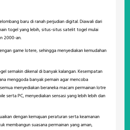
lombang baru di ranah perjudian digital. Diawali dari
n togel yang lebih, situs-situs satelit togel mulai
n 2000-an.
te dengan game lotere, sehingga menyediakan kemudahan
togel semakin dikenal di banyak kalangan. Kesempatan
i mana menggoda banyak pemain agar mencoba
ini semua menyediakan beraneka macam permainan lotre
ile serta PC, menyediakan sensasi yang lebih lebih dan
esuaikan dengan kemajuan peraturan serta keamanan
untuk membangun suasana permainan yang aman,