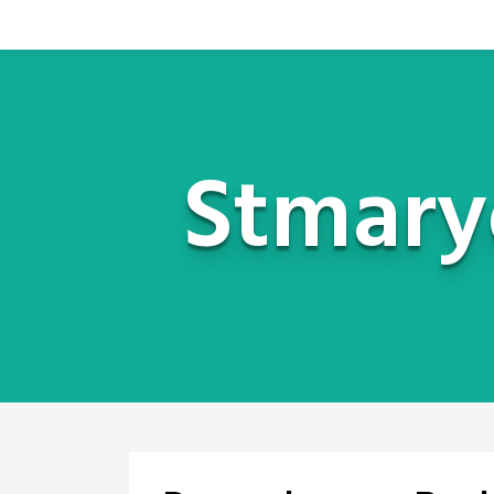
Skip
to
content
Stmary