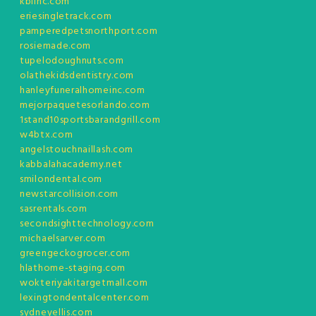
kblinc.com
eriesingletrack.com
pamperedpetsnorthport.com
rosiemade.com
tupelodoughnuts.com
olathekidsdentistry.com
hanleyfuneralhomeinc.com
mejorpaquetesorlando.com
1stand10sportsbarandgrill.com
w4btx.com
angelstouchnaillash.com
kabbalahacademy.net
smilondental.com
newstarcollision.com
sasrentals.com
secondsighttechnology.com
michaelsarver.com
greengeckogrocer.com
hlathome-staging.com
wokteriyakitargetmall.com
lexingtondentalcenter.com
sydneyellis.com