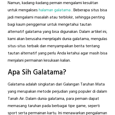
Namun, kadang-kadang pemain mengalami kesulitan
untuk mengakses
halaman galatama
. Beberapa situs bisa
jadi mengalami masalah atau terblokir, sehingga penting
bagi kaum penggemar untuk mengetahui tautan
alternatif galatama yang bisa digunakan. Dalam artikel ini,
kami akan berusaha menjelajahi dunia galatama, mengulas
situs-situs terbaik dan menyampaikan berita tentang
tautan alternatif yang perlu Anda ketahui agar masih bisa
menjalani permainan kesukaan kalian.
Apa Sih Galatama?
Galatama adalah singkatan dari Galangan Taruhan Mata
yang merupakan metode perjudian yang populer di dalam
Tanah Air. Dalam dunia galatama, para pemain dapat
memasang taruhan pada berbagai tipe game, seperti
sport serta permainan kartu. Ini menawarkan pengalaman