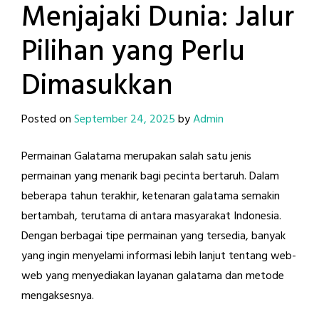
Menjajaki Dunia: Jalur
Pilihan yang Perlu
Dimasukkan
Posted on
September 24, 2025
by
Admin
Permainan Galatama merupakan salah satu jenis
permainan yang menarik bagi pecinta bertaruh. Dalam
beberapa tahun terakhir, ketenaran galatama semakin
bertambah, terutama di antara masyarakat Indonesia.
Dengan berbagai tipe permainan yang tersedia, banyak
yang ingin menyelami informasi lebih lanjut tentang web-
web yang menyediakan layanan galatama dan metode
mengaksesnya.