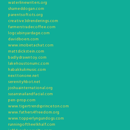
waterlinewriters.org
shameddogan.com
parentsoftots.org
creative3drenderings.com
farmerstradecoffee.com
logcabinyardage.com
davidboers.com
www.imobetachat.com
mattdickstein.com
badlydrawntoy.com
lakehoustonumc.com
habakkukmusic.com
nexttonone.net
serenityhbot.net
joshuainternational.org
susansnailandfacial.com
pen-prop.com
www.tigertrendsprinceton.com
www.fathers4freedom.org
www.topperlyngundogs.com
runningoftheelkhalf.com