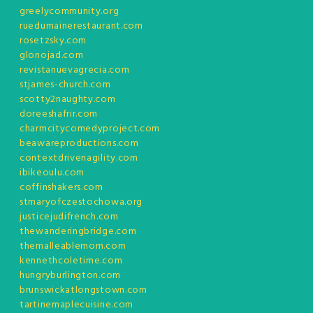
greelycommunity.org
ruedumainerestaurant.com
rosetzsky.com
glonojad.com
revistanuevagrecia.com
stjames-church.com
scotty2naughty.com
doreeshafrir.com
charmcitycomedyproject.com
beawareproductions.com
contextdrivenagility.com
ibikeoulu.com
coffinshakers.com
stmaryofczestochowa.org
justicejudifrench.com
thewanderingbridge.com
themalleablemom.com
kennethcoletime.com
hungryburlington.com
brunswickatlongstown.com
tartinemaplecuisine.com