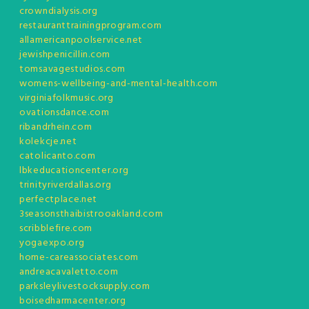
crowndialysis.org
restauranttrainingprogram.com
allamericanpoolservice.net
jewishpenicillin.com
tomsavagestudios.com
womens-wellbeing-and-mental-health.com
virginiafolkmusic.org
ovationsdance.com
ribandrhein.com
kolekcje.net
catolicanto.com
lbkeducationcenter.org
trinityriverdallas.org
perfectplace.net
3seasonsthaibistrooakland.com
scribblefire.com
yogaexpo.org
home-careassociates.com
andreacavaletto.com
parksleylivestocksupply.com
boisedharmacenter.org