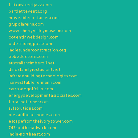
fultonstreetjazz.com
bartlettevents.org
moveablecontainer.com
grupolareina.com
www.cherryvalleymuseum.com
cotentinwebdesign.com
oldetradingpost.com
ladiesunderconstruction.org
bebeslectores.com
australiantimberoil.net
dinosfamilyrestaurant.net
infraredbuildingtechnologies.com
harvesttablehermann.com
carrosdegolfclub.com
energydevelopmentassociates.com
floraandfarmer.com
s3fsolutions.com
brevardbeachhomes.com
escapefromtheivorytower.com
743southchadwick.com
india-northeast.com