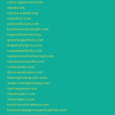
color-agestores.com
wipala.org
loyola-malawi.org
rosychicc.com
outpostboats.com
bytheendoftonight.com
hopeinthecities.org
gratefulgluttons.com
mobdroforpctv.com
cassandrasturdy.com
sanbenitoolivefestival.com
classicmoviestills.com
cafecolada.com
discoversoriano.com
thebeginnerspoint.com
www.comingholidays.net
sanfranguide.com
charmoryllc.com
3dracinginc.com
houstoncriticalmass.com
themostdangerousanimalofall.com