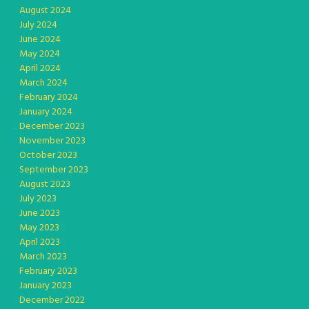
August 2024
July 2024
June 2024
May 2024
April 2024
March 2024
February 2024
January 2024
December 2023
November 2023
October 2023
September 2023
August 2023
July 2023
June 2023
May 2023
April 2023
March 2023
February 2023
January 2023
December 2022