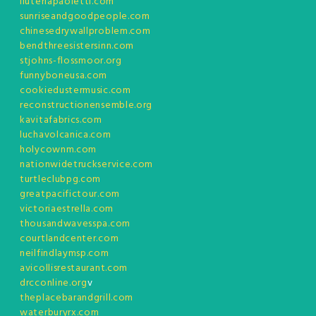
liuteriapaoletti.com
sunriseandgoodpeople.com
chinesedrywallproblem.com
bendthreesistersinn.com
stjohns-flossmoor.org
funnyboneusa.com
cookiedustermusic.com
reconstructionensemble.org
kavitafabrics.com
luchavolcanica.com
holycownm.com
nationwidetruckservice.com
turtleclubpg.com
greatpacifictour.com
victoriaestrella.com
thousandwavesspa.com
courtlandcenter.com
neilfindlaymsp.com
avicollisrestaurant.com
drcconline.org
v
theplacebarandgrill.com
waterburyrx.com