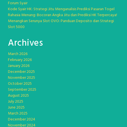
Forum Syair
Kode Syair HK: Strategi Jitu Menganalisis Prediksi Pasaran Togel
Rahasia Menang: Bocoran Angka Jitu dan Prediksi HK Terpercaya!
Menangkan Serunya Slot OVO: Panduan Deposito dan Strategi
Slot 5000
Archives
March 2026
February 2026
January 2026
December 2025
November 2025
October 2025
September 2025
August 2025
July 2025
June 2025
March 2025
December 2024
November 2024