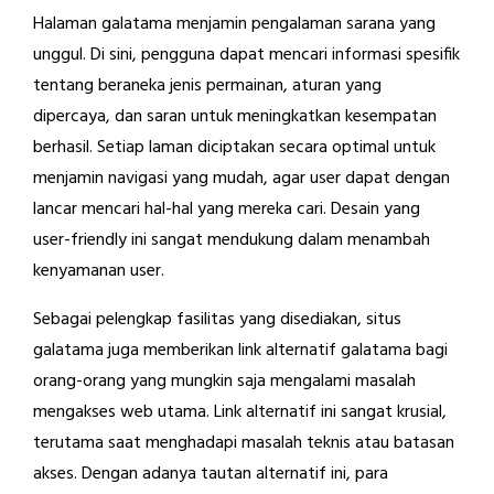
Halaman galatama menjamin pengalaman sarana yang
unggul. Di sini, pengguna dapat mencari informasi spesifik
tentang beraneka jenis permainan, aturan yang
dipercaya, dan saran untuk meningkatkan kesempatan
berhasil. Setiap laman diciptakan secara optimal untuk
menjamin navigasi yang mudah, agar user dapat dengan
lancar mencari hal-hal yang mereka cari. Desain yang
user-friendly ini sangat mendukung dalam menambah
kenyamanan user.
Sebagai pelengkap fasilitas yang disediakan, situs
galatama juga memberikan link alternatif galatama bagi
orang-orang yang mungkin saja mengalami masalah
mengakses web utama. Link alternatif ini sangat krusial,
terutama saat menghadapi masalah teknis atau batasan
akses. Dengan adanya tautan alternatif ini, para